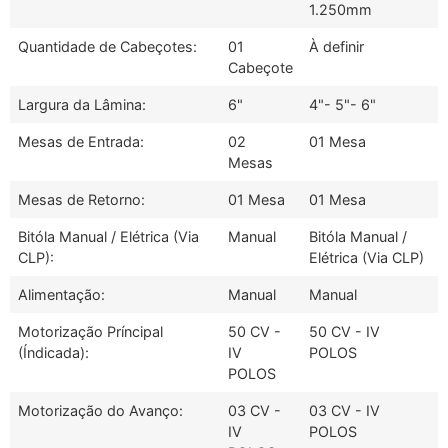
1.250mm
Quantidade de Cabeçotes:
01
À definir
Cabeçote
Largura da Lâmina:
6"
4"- 5"- 6"
Mesas de Entrada:
02
01 Mesa
Mesas
Mesas de Retorno:
01 Mesa
01 Mesa
Bitóla Manual / Elétrica (Via
Manual
Bitóla Manual /
CLP):
Elétrica (Via CLP)
Alimentação:
Manual
Manual
Motorização Príncipal
50 CV -
50 CV - IV
(Índicada):
IV
POLOS
POLOS
Motorização do Avanço:
03 CV -
03 CV - IV
IV
POLOS