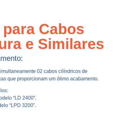
a para Cabos
ura e Similares
amento:
simultaneamente 02 cabos cilíndricos de
ixas que proporcionam um ótimo acabamento.
los:
odelo “LD 2400”.
delo “LPD 3200”.