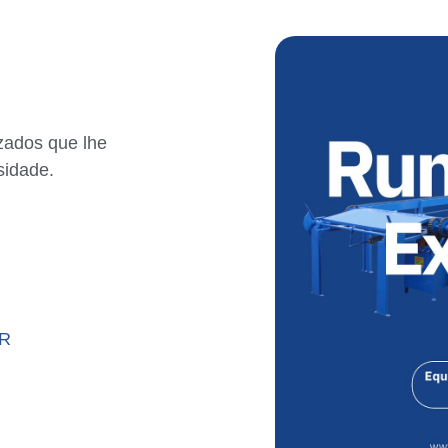
izados que lhe
sidade.
PR