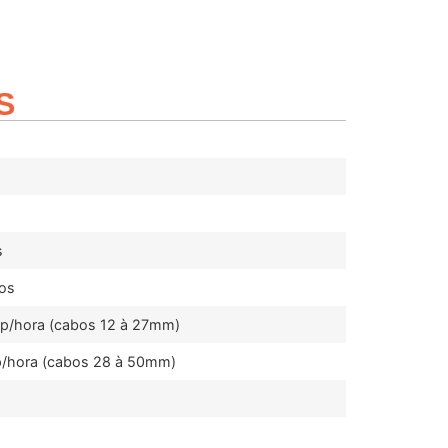
S
s
los
p/hora (cabos 12 à 27mm)
p/hora (cabos 28 à 50mm)